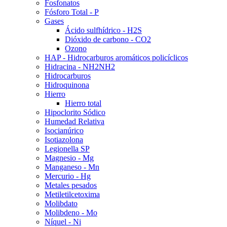
Fosfonatos
Fósforo Total - P
Gases
Ácido sulfhídrico - H2S
Dióxido de carbono - CO2
Ozono
HAP - Hidrocarburos aromáticos policíclicos
Hidracina - NH2NH2
Hidrocarburos
Hidroquinona
Hierro
Hierro total
Hipoclorito Sódico
Humedad Relativa
Isocianúrico
Isotiazolona
Legionella SP
Magnesio - Mg
Manganeso - Mn
Mercurio - Hg
Metales pesados
Metiletilcetoxima
Molibdato
Molibdeno - Mo
Níquel - Ni