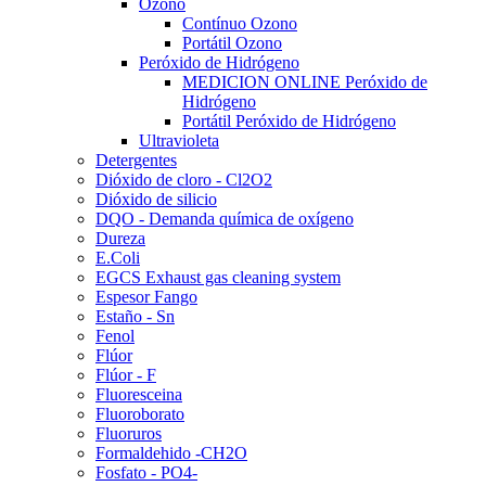
Ozono
Contínuo Ozono
Portátil Ozono
Peróxido de Hidrógeno
MEDICION ONLINE Peróxido de
Hidrógeno
Portátil Peróxido de Hidrógeno
Ultravioleta
Detergentes
Dióxido de cloro - Cl2O2
Dióxido de silicio
DQO - Demanda química de oxígeno
Dureza
E.Coli
EGCS Exhaust gas cleaning system
Espesor Fango
Estaño - Sn
Fenol
Flúor
Flúor - F
Fluoresceina
Fluoroborato
Fluoruros
Formaldehido -CH2O
Fosfato - PO4-