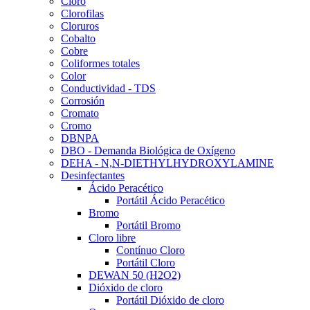
Cloro
Clorofilas
Cloruros
Cobalto
Cobre
Coliformes totales
Color
Conductividad - TDS
Corrosión
Cromato
Cromo
DBNPA
DBO - Demanda Biológica de Oxígeno
DEHA - N,N-DIETHYLHYDROXYLAMINE
Desinfectantes
Ácido Peracético
Portátil Ácido Peracético
Bromo
Portátil Bromo
Cloro libre
Contínuo Cloro
Portátil Cloro
DEWAN 50 (H2O2)
Dióxido de cloro
Portátil Dióxido de cloro