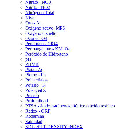
Nitrato - NO3
Nitrito - NO2
Nitrógeno Total
Nivel
Oro - Au
Oxígeno activo -MPS
Oxígeno disuelto
Ozono - O3
Perclorato - ClO4
Permanganato - KMnO4
Peróxido de Hidrógeno
pH
PHMB
Plata - Ag
Plomo - Pb
Poliacrilatos
Potasio - K
Potencial Z
Presión
Profundidad
PTSA - ácido p-toluenosulfónico o ácido tosí lico
Redox - ORP
Rodamina
Salinidad
SDI - SILT DENSITY INDEX