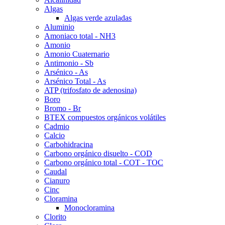
Algas
Algas verde azuladas
Aluminio
Amoniaco total - NH3
Amonio
Amonio Cuaternario
Antimonio - Sb
Arsénico - As
Arsénico Total - As
ATP (trifosfato de adenosina)
Boro
Bromo - Br
BTEX compuestos orgánicos volátiles
Cadmio
Calcio
Carbohidracina
Carbono orgánico disuelto - COD
Carbono orgánico total - COT - TOC
Caudal
Cianuro
Cinc
Cloramina
Monocloramina
Clorito