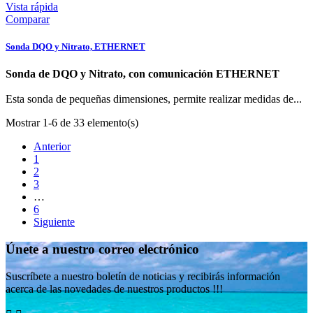
Vista rápida
Comparar
Sonda DQO y Nitrato, ETHERNET
Sonda de DQO y Nitrato, con comunicación ETHERNET
Esta sonda de pequeñas dimensiones, permite realizar medidas de...
Mostrar 1-6 de 33 elemento(s)
Anterior
1
2
3
…
6
Siguiente
Únete a nuestro correo electrónico
Suscríbete a nuestro boletín de noticias y recibirás información
acerca de las novedades de nuestros productos !!!