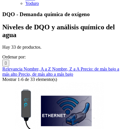
Yoduro
DQO - Demanda química de oxígeno
Niveles de DQO y análisis químico del
agua
Hay 33 de productos.
Ordenar por:

Relevancia
Nombre, A a Z
Nombre, Z a A
Precio: de más bajo a
más alto
Precio, de más alto a más bajo
Mostrar 1-6 de 33 elemento(s)