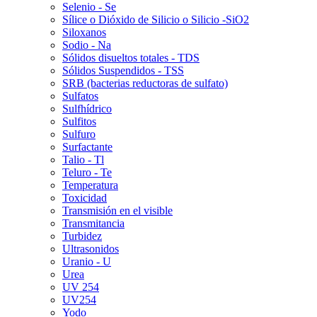
Selenio - Se
Sílice o Dióxido de Silicio o Silicio -SiO2
Siloxanos
Sodio - Na
Sólidos disueltos totales - TDS
Sólidos Suspendidos - TSS
SRB (bacterias reductoras de sulfato)
Sulfatos
Sulfhídrico
Sulfitos
Sulfuro
Surfactante
Talio - Tl
Teluro - Te
Temperatura
Toxicidad
Transmisión en el visible
Transmitancia
Turbidez
Ultrasonidos
Uranio - U
Urea
UV 254
UV254
Yodo