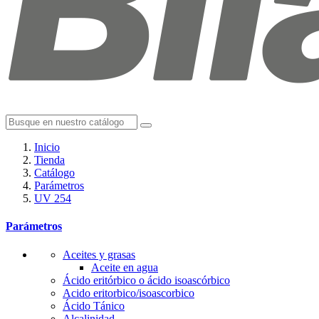
Inicio
Tienda
Catálogo
Parámetros
UV 254
Parámetros
Aceites y grasas
Aceite en agua
Ácido eritórbico o ácido isoascórbico
Acido eritorbico/isoascorbico
Ácido Tánico
Alcalinidad