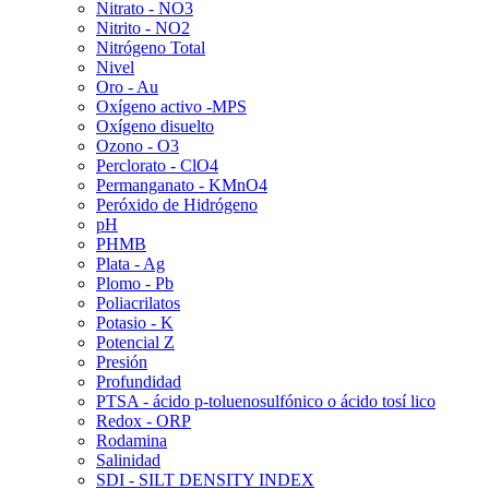
Nitrato - NO3
Nitrito - NO2
Nitrógeno Total
Nivel
Oro - Au
Oxígeno activo -MPS
Oxígeno disuelto
Ozono - O3
Perclorato - ClO4
Permanganato - KMnO4
Peróxido de Hidrógeno
pH
PHMB
Plata - Ag
Plomo - Pb
Poliacrilatos
Potasio - K
Potencial Z
Presión
Profundidad
PTSA - ácido p-toluenosulfónico o ácido tosí lico
Redox - ORP
Rodamina
Salinidad
SDI - SILT DENSITY INDEX