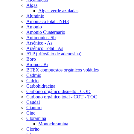
Algas
Algas verde azuladas
Aluminio
Amoniaco total - NH3
Amonio
Amonio Cuaternario
Antimonio - Sb
Arsénico - As
Arsénico Total - As
ATP (trifosfato de adenosina)
Boro
Bromo - Br
BTEX compuestos orgánicos volátiles
Cadmio
Calcio
Carbohidracina
Carbono orgánico disuelto - COD
Carbono orgánico total - COT - TOC
Caudal
Cianuro
Cinc
Cloramina
Monocloramina
Clorito