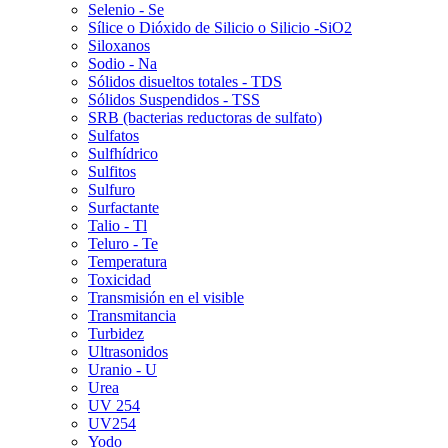
Selenio - Se
Sílice o Dióxido de Silicio o Silicio -SiO2
Siloxanos
Sodio - Na
Sólidos disueltos totales - TDS
Sólidos Suspendidos - TSS
SRB (bacterias reductoras de sulfato)
Sulfatos
Sulfhídrico
Sulfitos
Sulfuro
Surfactante
Talio - Tl
Teluro - Te
Temperatura
Toxicidad
Transmisión en el visible
Transmitancia
Turbidez
Ultrasonidos
Uranio - U
Urea
UV 254
UV254
Yodo