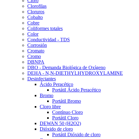
Cloro
Clorofilas
Cloruros
Cobalto
Cobre
Coliformes totales
Color
Conductividad - TDS
Corrosión
Cromato
Cromo
DBNPA
DBO - Demanda Biológica de Oxígeno
DEHA - N,N-DIETHYLHYDROXYLAMINE
Desinfectantes
Ácido Peracético
Portátil Ácido Peracético
Bromo
Portátil Bromo
Cloro libre
Contínuo Cloro
Portátil Cloro
DEWAN 50 (H2O2)
Dióxido de cloro
Portátil Dióxido de cloro