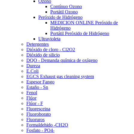
Ozono
Contínuo Ozono
Portátil Ozono
Peróxido de Hidrógeno
MEDICION ONLINE Peróxido de
Hidrógeno
Portátil Peróxido de Hidrógeno
Ultravioleta
Detergentes
Dióxido de cloro - Cl2O2
Dióxido de silicio
DQO - Demanda química de oxígeno
Dureza
E.Coli
EGCS Exhaust gas cleaning system
Espesor Fango
Estaño - Sn
Fenol
Flúor
Flúor - F
Fluoresceina
Fluoroborato
Fluoruros
Formaldehido -CH2O
Fosfato - PO4-