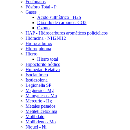
Fosfonatos
Fósforo Total - P
Gases
Ácido sulfhídrico - H2S
Dióxido de carbono - CO2
Ozono
HAP - Hidrocarburos aromáticos policíclicos
Hidracina - NH2NH2
Hidrocarburos
Hidroquinona
Hierro
Hierro total
Hipoclorito Sódico
Humedad Relativa
Isocianúrico
Isotiazolona
Legionella SP
Magnesio - Mg
Manganeso - Mn
Mercurio - Hg
Metales pesados
Metiletilcetoxima
Molibdato
Molibdeno - Mo
Níquel - Ni