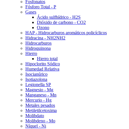
Fosfonatos
Fósforo Total - P
Gases
Ácido sulfhídrico - H2S
Dióxido de carbono - CO2
Ozono
HAP - Hidrocarburos aromáticos policíclicos
Hidracina - NH2NH2
Hidrocarburos
Hidroquinona
Hierro
Hierro total
Hipoclorito Sódico
Humedad Relativa
Isocianúrico
Isotiazolona
Legionella SP
Magnesio - Mg
Manganeso - Mn
Mercurio - Hg
Metales pesados
Metiletilcetoxima
Molibdato
Molibdeno - Mo
Níquel - Ni