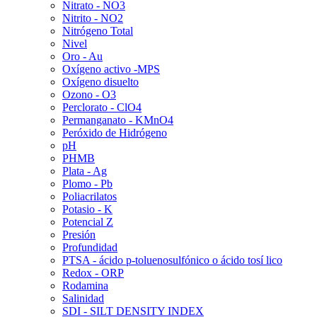
Nitrato - NO3
Nitrito - NO2
Nitrógeno Total
Nivel
Oro - Au
Oxígeno activo -MPS
Oxígeno disuelto
Ozono - O3
Perclorato - ClO4
Permanganato - KMnO4
Peróxido de Hidrógeno
pH
PHMB
Plata - Ag
Plomo - Pb
Poliacrilatos
Potasio - K
Potencial Z
Presión
Profundidad
PTSA - ácido p-toluenosulfónico o ácido tosí lico
Redox - ORP
Rodamina
Salinidad
SDI - SILT DENSITY INDEX