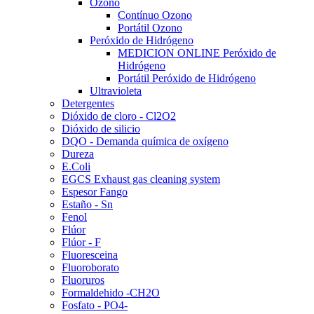
Ozono
Contínuo Ozono
Portátil Ozono
Peróxido de Hidrógeno
MEDICION ONLINE Peróxido de
Hidrógeno
Portátil Peróxido de Hidrógeno
Ultravioleta
Detergentes
Dióxido de cloro - Cl2O2
Dióxido de silicio
DQO - Demanda química de oxígeno
Dureza
E.Coli
EGCS Exhaust gas cleaning system
Espesor Fango
Estaño - Sn
Fenol
Flúor
Flúor - F
Fluoresceina
Fluoroborato
Fluoruros
Formaldehido -CH2O
Fosfato - PO4-