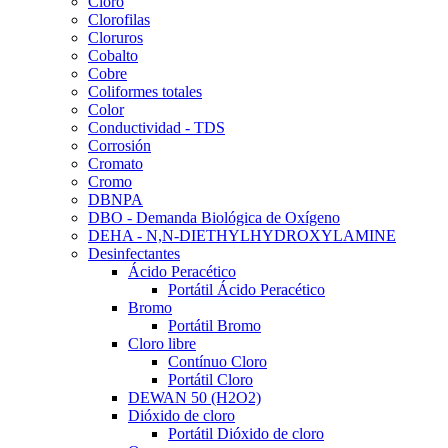
Cloro
Clorofilas
Cloruros
Cobalto
Cobre
Coliformes totales
Color
Conductividad - TDS
Corrosión
Cromato
Cromo
DBNPA
DBO - Demanda Biológica de Oxígeno
DEHA - N,N-DIETHYLHYDROXYLAMINE
Desinfectantes
Ácido Peracético
Portátil Ácido Peracético
Bromo
Portátil Bromo
Cloro libre
Contínuo Cloro
Portátil Cloro
DEWAN 50 (H2O2)
Dióxido de cloro
Portátil Dióxido de cloro