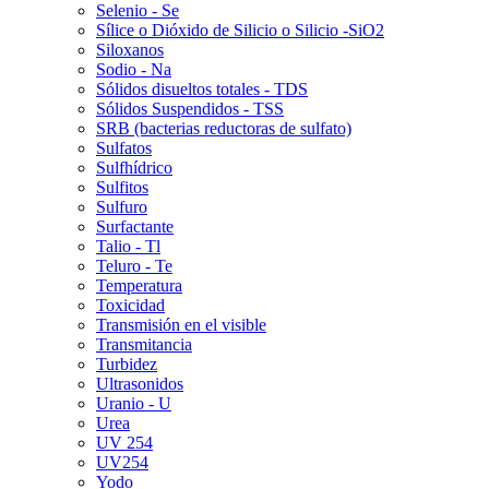
Selenio - Se
Sílice o Dióxido de Silicio o Silicio -SiO2
Siloxanos
Sodio - Na
Sólidos disueltos totales - TDS
Sólidos Suspendidos - TSS
SRB (bacterias reductoras de sulfato)
Sulfatos
Sulfhídrico
Sulfitos
Sulfuro
Surfactante
Talio - Tl
Teluro - Te
Temperatura
Toxicidad
Transmisión en el visible
Transmitancia
Turbidez
Ultrasonidos
Uranio - U
Urea
UV 254
UV254
Yodo