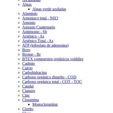
Algas
Algas verde azuladas
Aluminio
Amoniaco total - NH3
Amonio
Amonio Cuaternario
Antimonio - Sb
Arsénico - As
Arsénico Total - As
ATP (trifosfato de adenosina)
Boro
Bromo - Br
BTEX compuestos orgánicos volátiles
Cadmio
Calcio
Carbohidracina
Carbono orgánico disuelto - COD
Carbono orgánico total - COT - TOC
Caudal
Cianuro
Cinc
Cloramina
Monocloramina
Clorito