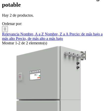
potable
Hay 2 de productos.
Ordenar por:

Relevancia
Nombre, A a Z
Nombre, Z a A
Precio: de más bajo a
más alto
Precio, de más alto a más bajo
Mostrar 1-2 de 2 elemento(s)