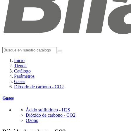
Inicio
Tienda
Catálogo
Parámetros
Gases
Dióxido de carbono - CO2
Gases
Ácido sulfhídrico - H2S
Dióxido de carbono - CO2
Ozono