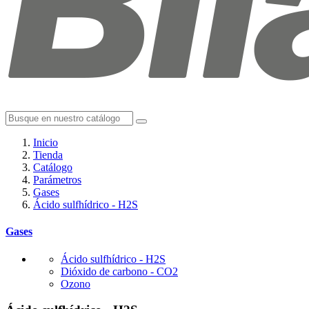
Inicio
Tienda
Catálogo
Parámetros
Gases
Ácido sulfhídrico - H2S
Gases
Ácido sulfhídrico - H2S
Dióxido de carbono - CO2
Ozono