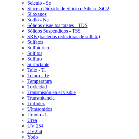
Selenio - Se
Sílice o Dióxido de Silicio o Silicio -SiO2
Siloxanos
Sodio - Na
Sólidos disueltos totales - TDS
Sólidos Suspendidos - TSS
SRB (bacterias reductoras de sulfato)
Sulfatos
Sulfhídrico
Sulfitos
Sulfuro
Surfactante
Talio - Tl
Teluro - Te
Temperatura
Toxicidad
Transmisión en el visible
Transmitancia
Turbidez
Ultrasonidos
Uranio - U
Urea
UV 254
UV254
Yodo