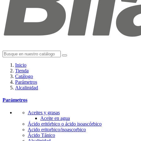
Inicio
Tienda
Catálogo
Parámetros
Alcalinidad
Parámetros
Aceites y grasas
Aceite en agua
Ácido eritórbico o ácido isoascórbico
Acido eritorbico/isoascorbico
Ácido Tánico
Alcalinidad