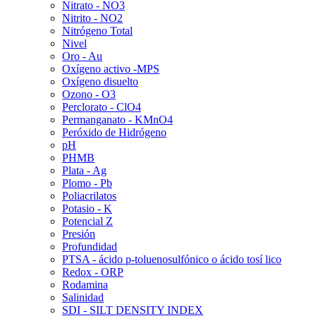
Nitrato - NO3
Nitrito - NO2
Nitrógeno Total
Nivel
Oro - Au
Oxígeno activo -MPS
Oxígeno disuelto
Ozono - O3
Perclorato - ClO4
Permanganato - KMnO4
Peróxido de Hidrógeno
pH
PHMB
Plata - Ag
Plomo - Pb
Poliacrilatos
Potasio - K
Potencial Z
Presión
Profundidad
PTSA - ácido p-toluenosulfónico o ácido tosí lico
Redox - ORP
Rodamina
Salinidad
SDI - SILT DENSITY INDEX