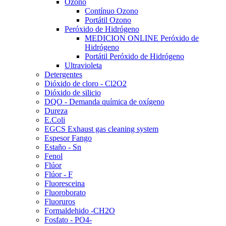
Ozono
Contínuo Ozono
Portátil Ozono
Peróxido de Hidrógeno
MEDICION ONLINE Peróxido de
Hidrógeno
Portátil Peróxido de Hidrógeno
Ultravioleta
Detergentes
Dióxido de cloro - Cl2O2
Dióxido de silicio
DQO - Demanda química de oxígeno
Dureza
E.Coli
EGCS Exhaust gas cleaning system
Espesor Fango
Estaño - Sn
Fenol
Flúor
Flúor - F
Fluoresceina
Fluoroborato
Fluoruros
Formaldehido -CH2O
Fosfato - PO4-