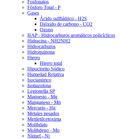
Fosfonatos
Fósforo Total - P
Gases
Ácido sulfhídrico - H2S
Dióxido de carbono - CO2
Ozono
HAP - Hidrocarburos aromáticos policíclicos
Hidracina - NH2NH2
Hidrocarburos
Hidroquinona
Hierro
Hierro total
Hipoclorito Sódico
Humedad Relativa
Isocianúrico
Isotiazolona
Legionella SP
Magnesio - Mg
Manganeso - Mn
Mercurio - Hg
Metales pesados
Metiletilcetoxima
Molibdato
Molibdeno - Mo
Níquel - Ni