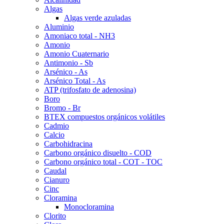
Algas
Algas verde azuladas
Aluminio
Amoniaco total - NH3
Amonio
Amonio Cuaternario
Antimonio - Sb
Arsénico - As
Arsénico Total - As
ATP (trifosfato de adenosina)
Boro
Bromo - Br
BTEX compuestos orgánicos volátiles
Cadmio
Calcio
Carbohidracina
Carbono orgánico disuelto - COD
Carbono orgánico total - COT - TOC
Caudal
Cianuro
Cinc
Cloramina
Monocloramina
Clorito