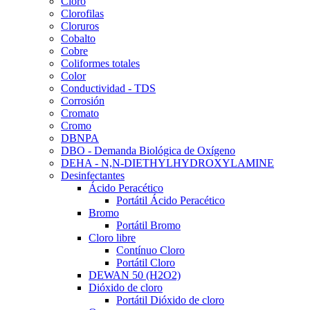
Cloro
Clorofilas
Cloruros
Cobalto
Cobre
Coliformes totales
Color
Conductividad - TDS
Corrosión
Cromato
Cromo
DBNPA
DBO - Demanda Biológica de Oxígeno
DEHA - N,N-DIETHYLHYDROXYLAMINE
Desinfectantes
Ácido Peracético
Portátil Ácido Peracético
Bromo
Portátil Bromo
Cloro libre
Contínuo Cloro
Portátil Cloro
DEWAN 50 (H2O2)
Dióxido de cloro
Portátil Dióxido de cloro