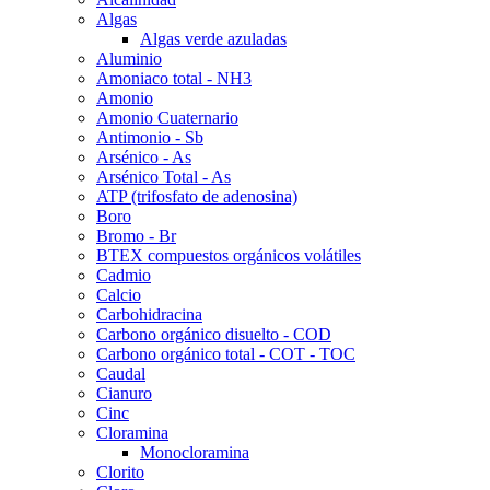
Algas
Algas verde azuladas
Aluminio
Amoniaco total - NH3
Amonio
Amonio Cuaternario
Antimonio - Sb
Arsénico - As
Arsénico Total - As
ATP (trifosfato de adenosina)
Boro
Bromo - Br
BTEX compuestos orgánicos volátiles
Cadmio
Calcio
Carbohidracina
Carbono orgánico disuelto - COD
Carbono orgánico total - COT - TOC
Caudal
Cianuro
Cinc
Cloramina
Monocloramina
Clorito