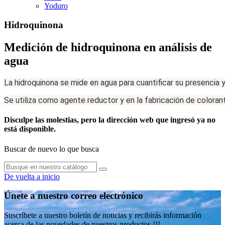
Yoduro
Hidroquinona
Medición de hidroquinona en análisis de
agua
La
hidroquinona
se
mide
en
agua
para
cuantificar
su
presencia
Se
utiliza
como
agente
reductor
y
en
la
fabricación
de
coloran
Disculpe las molestias, pero la dirección web que ingresó ya no
está disponible.
Buscar de nuevo lo que busca
De vuelta a inicio
Únete a nuestro correo electrónico
Suscríbete a nuestro boletín de noticias y recibirás información
acerca de las novedades de nuestros productos !!!