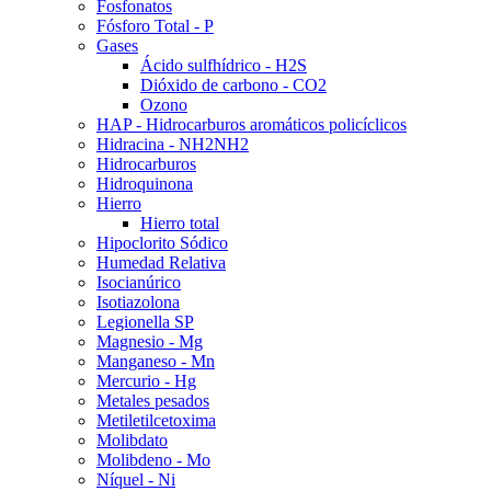
Fosfonatos
Fósforo Total - P
Gases
Ácido sulfhídrico - H2S
Dióxido de carbono - CO2
Ozono
HAP - Hidrocarburos aromáticos policíclicos
Hidracina - NH2NH2
Hidrocarburos
Hidroquinona
Hierro
Hierro total
Hipoclorito Sódico
Humedad Relativa
Isocianúrico
Isotiazolona
Legionella SP
Magnesio - Mg
Manganeso - Mn
Mercurio - Hg
Metales pesados
Metiletilcetoxima
Molibdato
Molibdeno - Mo
Níquel - Ni