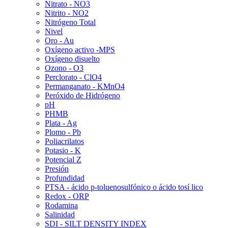
Nitrato - NO3
Nitrito - NO2
Nitrógeno Total
Nivel
Oro - Au
Oxígeno activo -MPS
Oxígeno disuelto
Ozono - O3
Perclorato - ClO4
Permanganato - KMnO4
Peróxido de Hidrógeno
pH
PHMB
Plata - Ag
Plomo - Pb
Poliacrilatos
Potasio - K
Potencial Z
Presión
Profundidad
PTSA - ácido p-toluenosulfónico o ácido tosí lico
Redox - ORP
Rodamina
Salinidad
SDI - SILT DENSITY INDEX