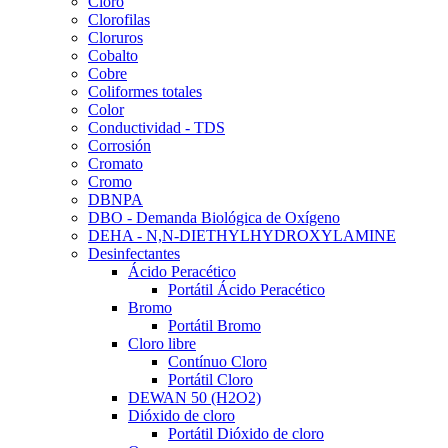
Cloro
Clorofilas
Cloruros
Cobalto
Cobre
Coliformes totales
Color
Conductividad - TDS
Corrosión
Cromato
Cromo
DBNPA
DBO - Demanda Biológica de Oxígeno
DEHA - N,N-DIETHYLHYDROXYLAMINE
Desinfectantes
Ácido Peracético
Portátil Ácido Peracético
Bromo
Portátil Bromo
Cloro libre
Contínuo Cloro
Portátil Cloro
DEWAN 50 (H2O2)
Dióxido de cloro
Portátil Dióxido de cloro