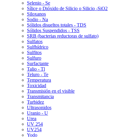
Selenio - Se
Sílice o Dióxido de Silicio o Silicio -SiO2
Siloxanos
Sodio - Na
Sólidos disueltos totales - TDS
Sólidos Suspendidos - TSS
SRB (bacterias reductoras de sulfato)
Sulfatos
Sulfhídrico
Sulfitos
Sulfuro
Surfactante
Talio - Tl
Teluro - Te
Temperatura
Toxicidad
Transmisión en el visible
Transmitancia
Turbidez
Ultrasonidos
Uranio - U
Urea
UV 254
UV254
Yodo