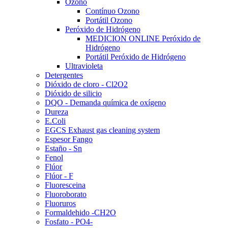
Ozono
Contínuo Ozono
Portátil Ozono
Peróxido de Hidrógeno
MEDICION ONLINE Peróxido de
Hidrógeno
Portátil Peróxido de Hidrógeno
Ultravioleta
Detergentes
Dióxido de cloro - Cl2O2
Dióxido de silicio
DQO - Demanda química de oxígeno
Dureza
E.Coli
EGCS Exhaust gas cleaning system
Espesor Fango
Estaño - Sn
Fenol
Flúor
Flúor - F
Fluoresceina
Fluoroborato
Fluoruros
Formaldehido -CH2O
Fosfato - PO4-