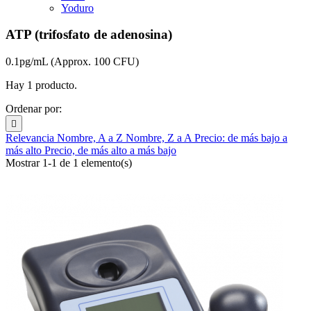
Yoduro
ATP (trifosfato de adenosina)
0.1pg/mL (Approx. 100 CFU)
Hay 1 producto.
Ordenar por:

Relevancia
Nombre, A a Z
Nombre, Z a A
Precio: de más bajo a
más alto
Precio, de más alto a más bajo
Mostrar 1-1 de 1 elemento(s)