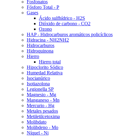
Fosfonatos
Fósforo Total - P
Gases
Ácido sulfhídrico - H2S
Dióxido de carbono - CO2
Ozono
HAP - Hidrocarburos aromáticos policíclicos
Hidracina - NH2NH2
Hidrocarburos
Hidroquinona
Hierro
Hierro total
Hipoclorito Sódico
Humedad Relativa
Isocianúrico
Isotiazolona
Legionella SP
Magnesio - Mg
Manganeso - Mn
Mercurio - Hg
Metales pesados
Metiletilcetoxima
Molibdato
Molibdeno - Mo
Níquel - Ni