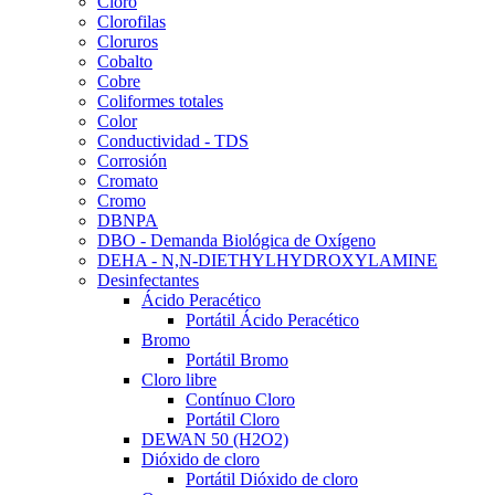
Cloro
Clorofilas
Cloruros
Cobalto
Cobre
Coliformes totales
Color
Conductividad - TDS
Corrosión
Cromato
Cromo
DBNPA
DBO - Demanda Biológica de Oxígeno
DEHA - N,N-DIETHYLHYDROXYLAMINE
Desinfectantes
Ácido Peracético
Portátil Ácido Peracético
Bromo
Portátil Bromo
Cloro libre
Contínuo Cloro
Portátil Cloro
DEWAN 50 (H2O2)
Dióxido de cloro
Portátil Dióxido de cloro