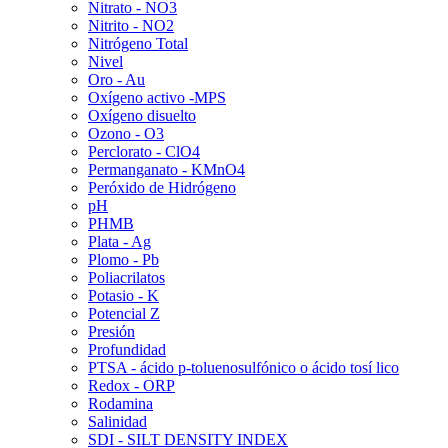
Nitrato - NO3
Nitrito - NO2
Nitrógeno Total
Nivel
Oro - Au
Oxígeno activo -MPS
Oxígeno disuelto
Ozono - O3
Perclorato - ClO4
Permanganato - KMnO4
Peróxido de Hidrógeno
pH
PHMB
Plata - Ag
Plomo - Pb
Poliacrilatos
Potasio - K
Potencial Z
Presión
Profundidad
PTSA - ácido p-toluenosulfónico o ácido tosí lico
Redox - ORP
Rodamina
Salinidad
SDI - SILT DENSITY INDEX