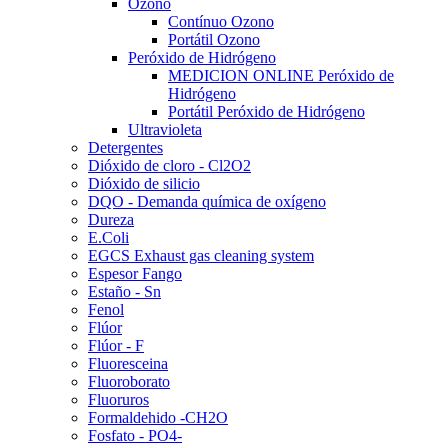
Ozono
Contínuo Ozono
Portátil Ozono
Peróxido de Hidrógeno
MEDICION ONLINE Peróxido de
Hidrógeno
Portátil Peróxido de Hidrógeno
Ultravioleta
Detergentes
Dióxido de cloro - Cl2O2
Dióxido de silicio
DQO - Demanda química de oxígeno
Dureza
E.Coli
EGCS Exhaust gas cleaning system
Espesor Fango
Estaño - Sn
Fenol
Flúor
Flúor - F
Fluoresceina
Fluoroborato
Fluoruros
Formaldehido -CH2O
Fosfato - PO4-