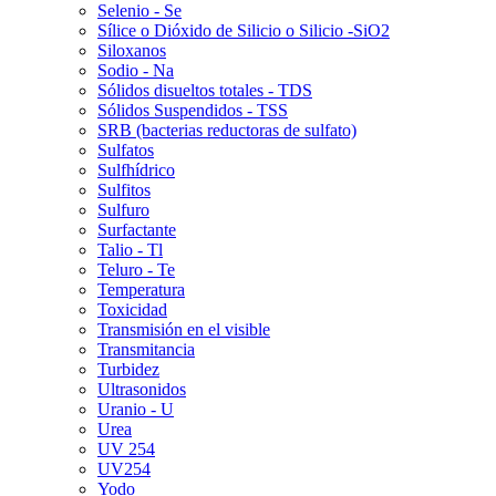
Selenio - Se
Sílice o Dióxido de Silicio o Silicio -SiO2
Siloxanos
Sodio - Na
Sólidos disueltos totales - TDS
Sólidos Suspendidos - TSS
SRB (bacterias reductoras de sulfato)
Sulfatos
Sulfhídrico
Sulfitos
Sulfuro
Surfactante
Talio - Tl
Teluro - Te
Temperatura
Toxicidad
Transmisión en el visible
Transmitancia
Turbidez
Ultrasonidos
Uranio - U
Urea
UV 254
UV254
Yodo