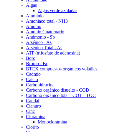
Algas
Algas verde azuladas
Aluminio
Amoniaco total - NH3
Amonio
Amonio Cuaternario
Antimonio - Sb
Arsénico - As
Arsénico Total - As
ATP (trifosfato de adenosina)
Boro
Bromo - Br
BTEX compuestos orgánicos volátiles
Cadmio
Calcio
Carbohidracina
Carbono orgánico disuelto - COD
Carbono orgánico total - COT - TOC
Caudal
Cianuro
Cinc
Cloramina
Monocloramina
Clorito