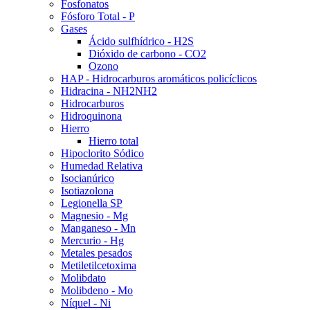
Fosfonatos
Fósforo Total - P
Gases
Ácido sulfhídrico - H2S
Dióxido de carbono - CO2
Ozono
HAP - Hidrocarburos aromáticos policíclicos
Hidracina - NH2NH2
Hidrocarburos
Hidroquinona
Hierro
Hierro total
Hipoclorito Sódico
Humedad Relativa
Isocianúrico
Isotiazolona
Legionella SP
Magnesio - Mg
Manganeso - Mn
Mercurio - Hg
Metales pesados
Metiletilcetoxima
Molibdato
Molibdeno - Mo
Níquel - Ni