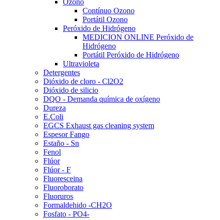
Ozono
Contínuo Ozono
Portátil Ozono
Peróxido de Hidrógeno
MEDICION ONLINE Peróxido de
Hidrógeno
Portátil Peróxido de Hidrógeno
Ultravioleta
Detergentes
Dióxido de cloro - Cl2O2
Dióxido de silicio
DQO - Demanda química de oxígeno
Dureza
E.Coli
EGCS Exhaust gas cleaning system
Espesor Fango
Estaño - Sn
Fenol
Flúor
Flúor - F
Fluoresceina
Fluoroborato
Fluoruros
Formaldehido -CH2O
Fosfato - PO4-