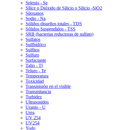
Selenio - Se
Sílice o Dióxido de Silicio o Silicio -SiO2
Siloxanos
Sodio - Na
Sólidos disueltos totales - TDS
Sólidos Suspendidos - TSS
SRB (bacterias reductoras de sulfato)
Sulfatos
Sulfhídrico
Sulfitos
Sulfuro
Surfactante
Talio - Tl
Teluro - Te
Temperatura
Toxicidad
Transmisión en el visible
Transmitancia
Turbidez
Ultrasonidos
Uranio - U
Urea
UV 254
UV254
Yodo