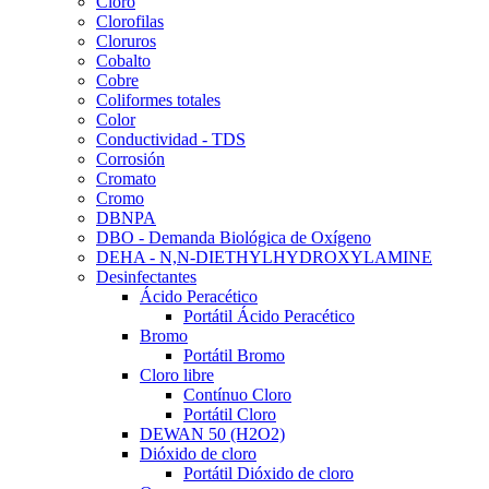
Cloro
Clorofilas
Cloruros
Cobalto
Cobre
Coliformes totales
Color
Conductividad - TDS
Corrosión
Cromato
Cromo
DBNPA
DBO - Demanda Biológica de Oxígeno
DEHA - N,N-DIETHYLHYDROXYLAMINE
Desinfectantes
Ácido Peracético
Portátil Ácido Peracético
Bromo
Portátil Bromo
Cloro libre
Contínuo Cloro
Portátil Cloro
DEWAN 50 (H2O2)
Dióxido de cloro
Portátil Dióxido de cloro