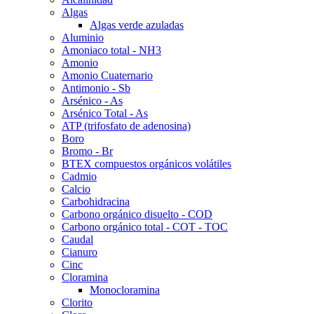
Algas
Algas verde azuladas
Aluminio
Amoniaco total - NH3
Amonio
Amonio Cuaternario
Antimonio - Sb
Arsénico - As
Arsénico Total - As
ATP (trifosfato de adenosina)
Boro
Bromo - Br
BTEX compuestos orgánicos volátiles
Cadmio
Calcio
Carbohidracina
Carbono orgánico disuelto - COD
Carbono orgánico total - COT - TOC
Caudal
Cianuro
Cinc
Cloramina
Monocloramina
Clorito