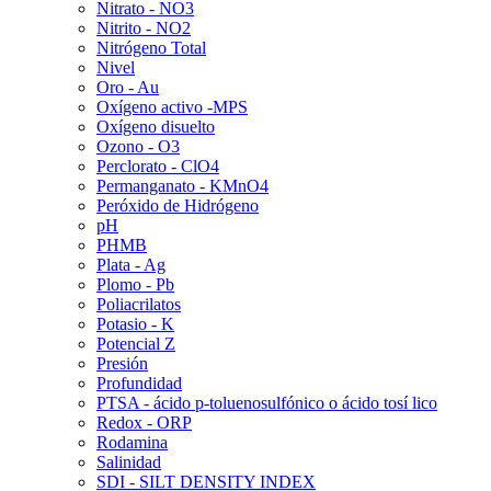
Nitrato - NO3
Nitrito - NO2
Nitrógeno Total
Nivel
Oro - Au
Oxígeno activo -MPS
Oxígeno disuelto
Ozono - O3
Perclorato - ClO4
Permanganato - KMnO4
Peróxido de Hidrógeno
pH
PHMB
Plata - Ag
Plomo - Pb
Poliacrilatos
Potasio - K
Potencial Z
Presión
Profundidad
PTSA - ácido p-toluenosulfónico o ácido tosí lico
Redox - ORP
Rodamina
Salinidad
SDI - SILT DENSITY INDEX