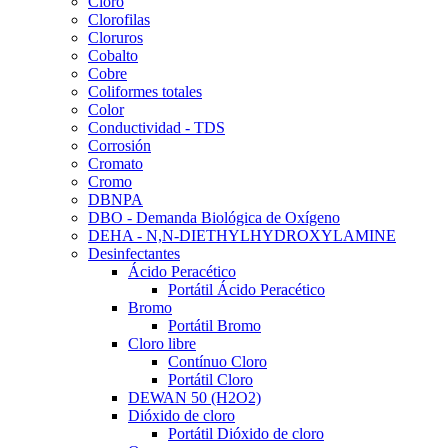
Cloro
Clorofilas
Cloruros
Cobalto
Cobre
Coliformes totales
Color
Conductividad - TDS
Corrosión
Cromato
Cromo
DBNPA
DBO - Demanda Biológica de Oxígeno
DEHA - N,N-DIETHYLHYDROXYLAMINE
Desinfectantes
Ácido Peracético
Portátil Ácido Peracético
Bromo
Portátil Bromo
Cloro libre
Contínuo Cloro
Portátil Cloro
DEWAN 50 (H2O2)
Dióxido de cloro
Portátil Dióxido de cloro