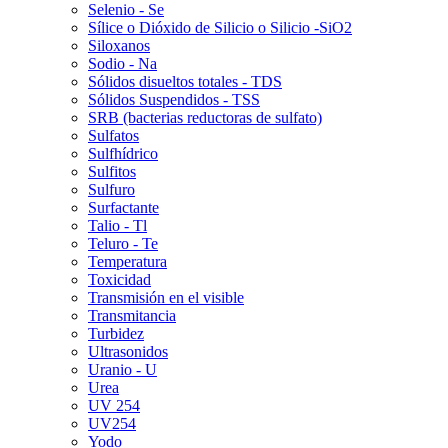
Selenio - Se
Sílice o Dióxido de Silicio o Silicio -SiO2
Siloxanos
Sodio - Na
Sólidos disueltos totales - TDS
Sólidos Suspendidos - TSS
SRB (bacterias reductoras de sulfato)
Sulfatos
Sulfhídrico
Sulfitos
Sulfuro
Surfactante
Talio - Tl
Teluro - Te
Temperatura
Toxicidad
Transmisión en el visible
Transmitancia
Turbidez
Ultrasonidos
Uranio - U
Urea
UV 254
UV254
Yodo