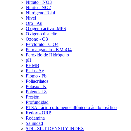
Nitrato - NO3
Nitrito - NO2
Nitrógeno Total
Nivel
Oro - Au
Oxígeno activo -MPS
Oxígeno disuelto
Ozono - O3
Perclorato - ClO4
Permanganato - KMnO4
Peróxido de Hidrógeno
pH
PHMB
Plata - Ag
Plomo - Pb
Poliacrilatos
Potasio - K
Potencial Z
Presión
Profundidad
PTSA - ácido p-toluenosulfónico o ácido tosí lico
Redox - ORP
Rodamina
Salinidad
SDI - SILT DENSITY INDEX