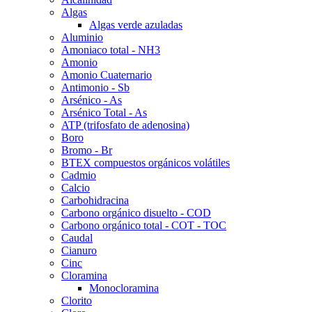
Algas
Algas verde azuladas
Aluminio
Amoniaco total - NH3
Amonio
Amonio Cuaternario
Antimonio - Sb
Arsénico - As
Arsénico Total - As
ATP (trifosfato de adenosina)
Boro
Bromo - Br
BTEX compuestos orgánicos volátiles
Cadmio
Calcio
Carbohidracina
Carbono orgánico disuelto - COD
Carbono orgánico total - COT - TOC
Caudal
Cianuro
Cinc
Cloramina
Monocloramina
Clorito