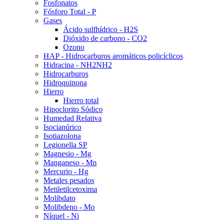
Fosfonatos
Fósforo Total - P
Gases
Ácido sulfhídrico - H2S
Dióxido de carbono - CO2
Ozono
HAP - Hidrocarburos aromáticos policíclicos
Hidracina - NH2NH2
Hidrocarburos
Hidroquinona
Hierro
Hierro total
Hipoclorito Sódico
Humedad Relativa
Isocianúrico
Isotiazolona
Legionella SP
Magnesio - Mg
Manganeso - Mn
Mercurio - Hg
Metales pesados
Metiletilcetoxima
Molibdato
Molibdeno - Mo
Níquel - Ni