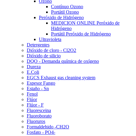
Ozono
Contínuo Ozono
Portátil Ozono
Peróxido de Hidrógeno
MEDICION ONLINE Peróxido de
Hidrógeno
Portátil Peróxido de Hidrógeno
Ultravioleta
Detergentes
Dióxido de cloro - Cl2O2
Dióxido de silicio
DQO - Demanda química de oxígeno
Dureza
E.Coli
EGCS Exhaust gas cleaning system
Espesor Fango
Estaño - Sn
Fenol
Flúor
Flúor - F
Fluoresceina
Fluoroborato
Fluoruros
Formaldehido -CH2O
Fosfato - PO4-