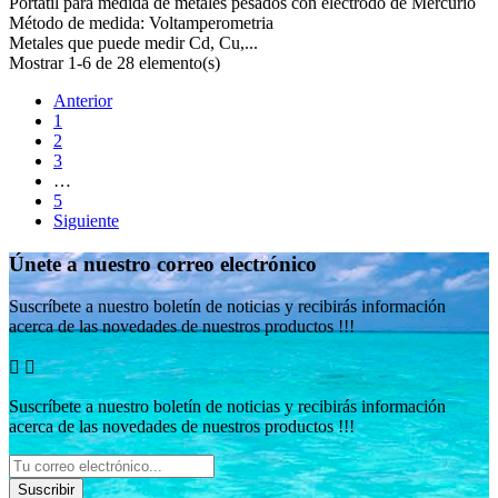
Portátil para medida de metales pesados con electrodo de Mercurio
Método de medida: Voltamperometria
Metales que puede medir Cd, Cu,...
Mostrar 1-6 de 28 elemento(s)
Anterior
1
2
3
…
5
Siguiente
Únete a nuestro correo electrónico
Suscríbete a nuestro boletín de noticias y recibirás información
acerca de las novedades de nuestros productos !!!


Suscríbete a nuestro boletín de noticias y recibirás información
acerca de las novedades de nuestros productos !!!
Suscribir