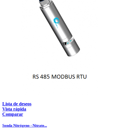
Lista de deseos
Vista rápida
Comparar
Sonda Nitrógeno - Nitrato...