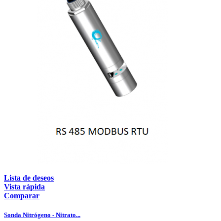
Lista de deseos
Vista rápida
Comparar
Sonda Nitrógeno - Nitrato...