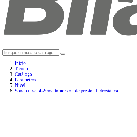
Inicio
Tienda
Catálogo
Parámetros
Nivel
Sonda nivel 4-20ma inmersión de presión hidrostática