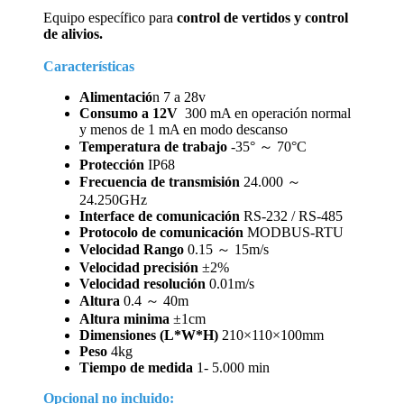
Equipo específico para
control de vertidos y control
de alivios.
Características
Alimentació
n 7 a 28v
Consumo a 12V
300 mA en operación normal
y menos de 1 mA en modo descanso
Temperatura de trabajo
-35° ～ 70°C
Protección
IP68
Frecuencia de transmisión
24.000 ～
24.250GHz
Interface de comunicación
RS-232 / RS-485
Protocolo de comunicación
MODBUS-RTU
Velocidad Rango
0.15 ～ 15m/s
Velocidad precisión
±2%
Velocidad resolución
0.01m/s
Altura
0.4 ～ 40m
Altura minima
±1cm
Dimensiones (L*W*H)
210×110×100mm
Peso
4kg
Tiempo de medida
1- 5.000 min
Opcional no incluido: