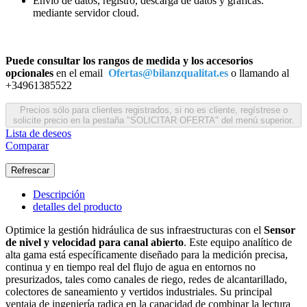
Envió de datos, registro, descarga de datos y gráficas.
mediante servidor cloud.
Puede consultar los rangos de medida y los accesorios
opcionales
en el email
Ofertas@bilanzqualitat.es
o llamando al
+34961385522
Precios sólo para clientes registrados, si no es cliente, regístrese o
solicite precio en la pestaña "SOLICITAR OFERTA" del menú superior.
Lista de deseos
Comparar
Descripción
detalles del producto
Optimice la gestión hidráulica de sus infraestructuras con el
Sensor
de nivel y velocidad para canal abierto
. Este equipo analítico de
alta gama está específicamente diseñado para la medición precisa,
continua y en tiempo real del flujo de agua en entornos no
presurizados, tales como canales de riego, redes de alcantarillado,
colectores de saneamiento y vertidos industriales. Su principal
ventaja de ingeniería radica en la capacidad de combinar la lectura