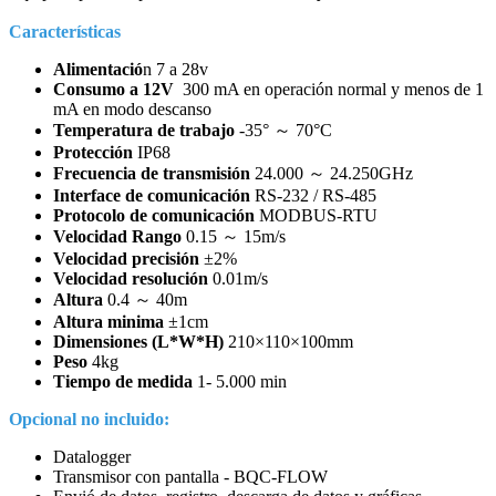
Características
Alimentació
n 7 a 28v
Consumo a 12V
300 mA en operación normal y menos de 1
mA en modo descanso
Temperatura de trabajo
-35° ～ 70°C
Protección
IP68
Frecuencia de transmisión
24.000 ～ 24.250GHz
Interface de comunicación
RS-232 / RS-485
Protocolo de comunicación
MODBUS-RTU
Velocidad Rango
0.15 ～ 15m/s
Velocidad precisión
±2%
Velocidad resolución
0.01m/s
Altura
0.4 ～ 40m
Altura minima
±1cm
Dimensiones (L*W*H)
210×110×100mm
Peso
4kg
Tiempo de medida
1- 5.000 min
Opcional no incluido:
Datalogger
Transmisor con pantalla - BQC-FLOW