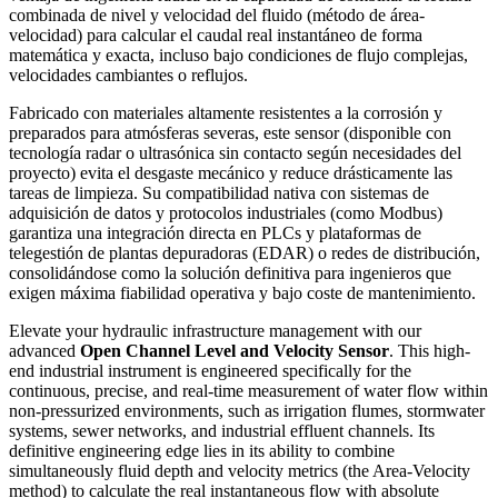
combinada de nivel y velocidad del fluido (método de área-
velocidad) para calcular el caudal real instantáneo de forma
matemática y exacta, incluso bajo condiciones de flujo complejas,
velocidades cambiantes o reflujos.
Fabricado con materiales altamente resistentes a la corrosión y
preparados para atmósferas severas, este sensor (disponible con
tecnología radar o ultrasónica sin contacto según necesidades del
proyecto) evita el desgaste mecánico y reduce drásticamente las
tareas de limpieza. Su compatibilidad nativa con sistemas de
adquisición de datos y protocolos industriales (como Modbus)
garantiza una integración directa en PLCs y plataformas de
telegestión de plantas depuradoras (EDAR) o redes de distribución,
consolidándose como la solución definitiva para ingenieros que
exigen máxima fiabilidad operativa y bajo coste de mantenimiento.
Elevate your hydraulic infrastructure management with our
advanced
Open Channel Level and Velocity Sensor
. This high-
end industrial instrument is engineered specifically for the
continuous, precise, and real-time measurement of water flow within
non-pressurized environments, such as irrigation flumes, stormwater
systems, sewer networks, and industrial effluent channels. Its
definitive engineering edge lies in its ability to combine
simultaneously fluid depth and velocity metrics (the Area-Velocity
method) to calculate the real instantaneous flow with absolute