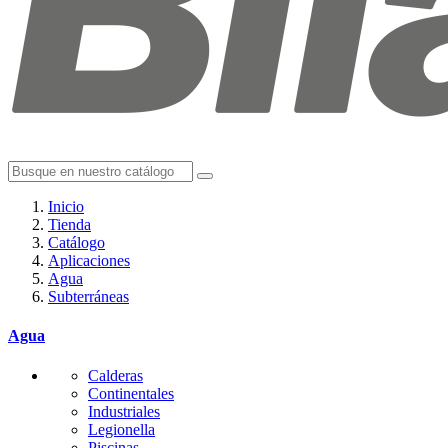
Inicio
Tienda
Catálogo
Aplicaciones
Agua
Subterráneas
Agua
Calderas
Continentales
Industriales
Legionella
Piscinas