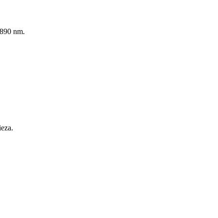
 890 nm.
ieza.