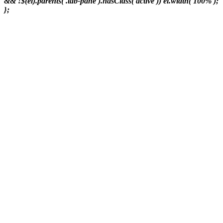
&& !$(el).parents('.tab-pane').hasClass('active')) el.width('100%');
};