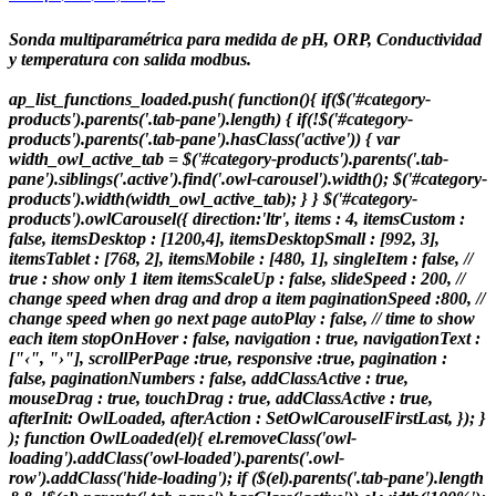
Sonda multiparamétrica para medida de pH, ORP, Conductividad
y temperatura con salida modbus.
ap_list_functions_loaded.push( function(){ if($('#category-
products').parents('.tab-pane').length) { if(!$('#category-
products').parents('.tab-pane').hasClass('active')) { var
width_owl_active_tab = $('#category-products').parents('.tab-
pane').siblings('.active').find('.owl-carousel').width(); $('#category-
products').width(width_owl_active_tab); } } $('#category-
products').owlCarousel({ direction:'ltr', items : 4, itemsCustom :
false, itemsDesktop : [1200,4], itemsDesktopSmall : [992, 3],
itemsTablet : [768, 2], itemsMobile : [480, 1], singleItem : false, //
true : show only 1 item itemsScaleUp : false, slideSpeed : 200, //
change speed when drag and drop a item paginationSpeed :800, //
change speed when go next page autoPlay : false, // time to show
each item stopOnHover : false, navigation : true, navigationText :
["‹", "›"], scrollPerPage :true, responsive :true, pagination :
false, paginationNumbers : false, addClassActive : true,
mouseDrag : true, touchDrag : true, addClassActive : true,
afterInit: OwlLoaded, afterAction : SetOwlCarouselFirstLast, }); }
); function OwlLoaded(el){ el.removeClass('owl-
loading').addClass('owl-loaded').parents('.owl-
row').addClass('hide-loading'); if ($(el).parents('.tab-pane').length