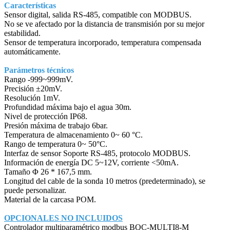
Características
Sensor digital, salida RS-485, compatible con MODBUS.
No se ve afectado por la distancia de transmisión por su mejor
estabilidad.
Sensor de temperatura incorporado, temperatura compensada
automáticamente.
Parámetros técnicos
Rango -999~999mV.
Precisión ±20mV.
Resolución 1mV.
Profundidad máxima bajo el agua 30m.
Nivel de protección IP68.
Presión máxima de trabajo 6bar.
Temperatura de almacenamiento 0~ 60 °C.
Rango de temperatura 0~ 50°C.
Interfaz de sensor Soporte RS-485, protocolo MODBUS.
Información de energía DC 5~12V, corriente <50mA.
Tamaño Φ 26 * 167,5 mm.
Longitud del cable de la sonda 10 metros (predeterminado), se
puede personalizar.
Material de la carcasa POM.
OPCIONALES NO INCLUIDOS
Controlador multiparamétrico modbus BQC-MULTI8-M