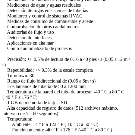
Mediciones de agua y aguas residuales
Detección de fugas en sistemas de tuberías
Monitoreo y control de sistemas HVAC
Medidas de consumo de combustible y aceite
Comprobación de otros caudalímetros
Auditorías de flujo y uso
Detección de interfaces
Aplicaciones en alta mar
Control automatizado de procesos
Precisión: +/- 0,5% de lectura de 0,16 a 40 pies / s (0,05 a 12 m /
s)
Repetibilidad: +/- 0,3% de la escala completa
Turndown: 30: 1
Rango de flujo bidireccional de (0,05 a 6m / s)
Los tamaños de tubería de 50 a 1200 mm
Temperatura de la pared del tubo de proceso: -40 ° C a 80 ° C
(-40 ° F a 176 ° F)
1 GB de memoria de tarjeta SD
Alta capacidad de registro de datos (512 archivos máximo,
intervalo de 5 a 60 segundos)
Temperatura:
Ambiente: 14 ° F a 122 ° F (-10 ° C a 50 ° C)
Funcionamiento: -40 ° F a 176 ° F (-40 ° C a 80 ° C)