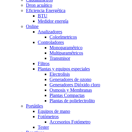
Dron acuático
Eficiencia Energética
BTU
Medidor energía
Online
Analizadores
Colorímetricos
Controladores
Monoparamétrico
Multiparamétricos
Transmisor
Filtros
Plantas y equipos especiales
Electrolisis
Generadores de ozono
Generadores Dióxido cloro
Osmosis y Membranas
Plantas Compactas
Plantas de polielectrolito
Portátiles
Equipos de mano
Fotómetros
Accesorios Fotómetro
Tester