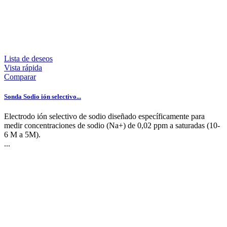
Lista de deseos
Vista rápida
Comparar
Sonda Sodio ión selectivo...
Electrodo ión selectivo de sodio diseñado específicamente para
medir concentraciones de sodio (Na+) de 0,02 ppm a saturadas (10-
6 M a 5M).
...