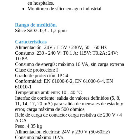
en hospitales.
Monitoreo de sílice en agua industrial.
Rango de medición.
Sílice SiO2: 0,3 - 1,2 ppm
Características
Alimentación 24V / 115V / 230V, 50 – 60 Hz
Consumo 230 - 240 V: T0,1 A; 115V: T0.2A; 24V:
T0.8A
Consumo de energía: máximo 16 VA, sin carga externa
Clase de protección: I
Grado de protección: IP 54
Conformidad: EN 61000-6-2, EN 61000-6-4, EN
61010-1
Temperatura ambiente: 10 - 40 °C
Interfaz de corriente: salida de valores definidos (5, 8,
11, 14, 17, 20 mA) para salida de mensajes de estado y
error, carga máxima de 500 ohmios
Relé de carga de contacto: carga resistiva de 230 V / 4
A CA
Peso: 4,35 kg
Alimentacion electrica: 24V y 230 V (50-60Hz)
Consumo máximo 16Va