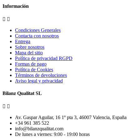
Información


Condiciones Generales
Contacta con nosotros
Entrega
Sobre nosotros
Mapa del sitio
Política de privacidad RGPD
Formas de pago
Política de Cookies
Términos de devoluciones
Aviso legal y privacidad
Bilanz Qualitat SL


Av. Gaspar Aguilar, 16 1º pta 3, 46007 Valencia, España
+34 961 385 522
info@bilanzqualitat.com
De lunes a viernes: 9:00 - 19:00 horas