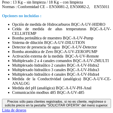
Peso : 13 Kg – sin limpieza / 18 Kg – con limpieza
Normas : Conformidad CE – EN50081-2, EN50082-2, EN55011
Opciones no incluidas :
Opción de medida de Hidrocarburos BQC-A-UV-HIDRO
Celda de medida de altas temperaturas BQC-A-UV-
CELLHTEMP
Bomba peristáltica de muestreo BQC-A-UV-Pump
Sistema de dilución BQC-A-UV-DILUTION
Detector de presencia de agua BQC-A-UV-Detector
Bomba atomática de Zero BQC-A-UV-ZEROPUMP
Activación externa de la medida BQC-A-UV-Remote
Multiplexado 2 a 4 canales comandos BQC-A-UV-2MULTI
Multiplexado hidraúlico 2 canales BQC-A-UV-Hidra2
Multiplexado hidraúlico 3 canales BQC-A-UV-Hidra3
Multiplexado hidraúlico 4 canales BQC-A-UV-Hidra4
Medida de la Conductividad (analógica) BQC-A-UV-CE-
ANALOG
Medida del pH (analógica) BQC-A-UV-PH-Anal
Comunicación modbus 485 BQC-A-UV-485
Precios sólo para clientes registrados, si no es cliente, regístrese o
solicite precio en la pestaña "SOLICITAR OFERTA" del menú superior.
Lista de deseos