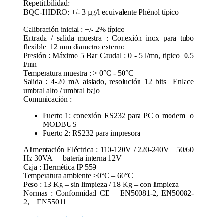
Repetitibilidad:
BQC-HIDRO: +/- 3 µg/l equivalente Phénol típico
Calibración inicial : +/- 2% típico
Entrada / salida muestra : Conexión inox para tubo
flexible 12 mm diametro externo
Presión : Máximo 5 Bar Caudal : 0 - 5 l/mn, tipico 0.5
l/mn
Temperatura muestra : > 0°C - 50°C
Salida : 4-20 mA aislado, resolución 12 bits Enlace
umbral alto / umbral bajo
Comunicación :
Puerto 1: conexión RS232 para PC o modem o
MODBUS
Puerto 2: RS232 para impresora
Alimentación Eléctrica : 110-120V / 220-240V 50/60
Hz 30VA + batería interna 12V
Caja : Hermética IP 559
Temperatura ambiente >0°C – 60°C
Peso : 13 Kg – sin limpieza / 18 Kg – con limpieza
Normas : Conformidad CE – EN50081-2, EN50082-
2, EN55011