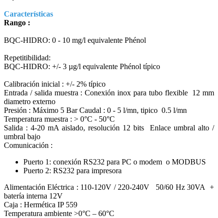
Características
Rango :
BQC-HIDRO: 0 - 10 mg/l equivalente Phénol
Repetitibilidad:
BQC-HIDRO: +/- 3 µg/l equivalente Phénol típico
Calibración inicial : +/- 2% típico
Entrada / salida muestra : Conexión inox para tubo flexible 12 mm
diametro externo
Presión : Máximo 5 Bar Caudal : 0 - 5 l/mn, tipico 0.5 l/mn
Temperatura muestra : > 0°C - 50°C
Salida : 4-20 mA aislado, resolución 12 bits Enlace umbral alto /
umbral bajo
Comunicación :
Puerto 1: conexión RS232 para PC o modem o MODBUS
Puerto 2: RS232 para impresora
Alimentación Eléctrica : 110-120V / 220-240V 50/60 Hz 30VA +
batería interna 12V
Caja : Hermética IP 559
Temperatura ambiente >0°C – 60°C