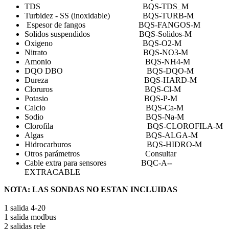
TDS BQS-TDS_M
Turbidez - SS (inoxidable) BQS-TURB-M
Espesor de fangos BQS-FANGOS-M
Solidos suspendidos BQS-Solidos-M
Oxigeno BQS-O2-M
Nitrato BQS-NO3-M
Amonio BQS-NH4-M
DQO DBO BQS-DQO-M
Dureza BQS-HARD-M
Cloruros BQS-Cl-M
Potasio BQS-P-M
Calcio BQS-Ca-M
Sodio BQS-Na-M
Clorofila BQS-CLOROFILA-M
Algas BQS-ALGA-M
Hidrocarburos BQS-HIDRO-M
Otros parámetros Consultar
Cable extra para sensores BQC-A--
EXTRACABLE
NOTA: LAS SONDAS NO ESTAN INCLUIDAS
1 salida 4-20
1 salida modbus
2 salidas rele