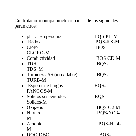
Controlador monoparamétrico para 1 de los siguientes
parámetros:
pH / Temperatura BQS-PH-M
Redox BQS-RX-M
Cloro BQS-
CLORO-M
Conductividad BQS-CD-M
TDS BQS-
TDS_M
Turbidez - SS (inoxidable) BQS-
TURB-M
Espesor de fangos BQS-
FANGOS-M
Solidos suspendidos BQS-
Solidos-M
Oxigeno BQS-O2-M
Nitrato BQS-NO3-
M
Amonio BQS-NH4-
M
DQO DBO BQS-