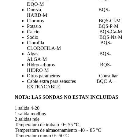
DQO-M
Dureza BQS-
HARD-M
Cloruros BQS-Cl-M
Potasio BQS-P-M
Calcio BQS-Ca-M
Sodio BQS-Na-M
Clorofila BQS-
CLOROFILA-M
Algas BQS-
ALGA-M
Hidrocarburos BQS-
HIDRO-M
Otros parámetros Consultar
Cable extra para sensores BQC-A--
EXTRACABLE
NOTA: LAS SONDAS NO ESTAN INCLUIDAS
1 salida 4-20
1 salida modbus
2 salidas rele
Temperatura de trabajo 0~ 55 °C,
Temperatura de almacenamiento -40 ~ 85 °C
Temperatura rango 0~ 50°C