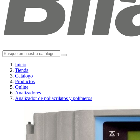
Inicio
Tienda
Catálogo
Productos
Online
Analizadores
Analizador de poliacrilatos y polímeros