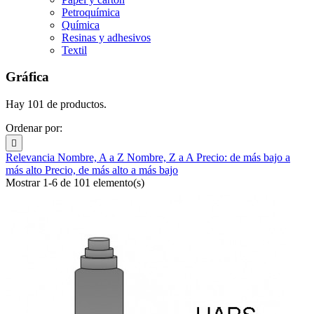
Petroquímica
Química
Resinas y adhesivos
Textil
Gráfica
Hay 101 de productos.
Ordenar por:

Relevancia
Nombre, A a Z
Nombre, Z a A
Precio: de más bajo a
más alto
Precio, de más alto a más bajo
Mostrar 1-6 de 101 elemento(s)