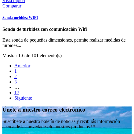
Vista rápida
Comparar
Sonda turbidez WIFI
Sonda de turbidez con comunicación Wifi
Esta sonda de pequeñas dimensiones, permite realizar medidas de
turbidez...
Mostrar 1-6 de 101 elemento(s)
Anterior
1
2
3
…
17
Siguiente
Únete a nuestro correo electrónico
Suscríbete a nuestro boletín de noticias y recibirás información
acerca de las novedades de nuestros productos !!!