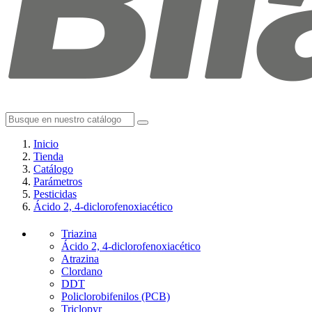
Inicio
Tienda
Catálogo
Parámetros
Pesticidas
Ácido 2, 4-diclorofenoxiacético
Triazina
Ácido 2, 4-diclorofenoxiacético
Atrazina
Clordano
DDT
Policlorobifenilos (PCB)
Triclopyr