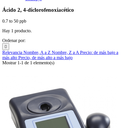
Ácido 2, 4-diclorofenoxiacético
0.7 to 50 ppb
Hay 1 producto.
Ordenar por:

Relevancia
Nombre, A a Z
Nombre, Z a A
Precio: de más bajo a
más alto
Precio, de más alto a más bajo
Mostrar 1-1 de 1 elemento(s)